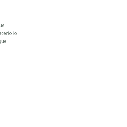
que
cerlo lo
 que