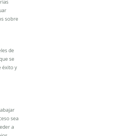
rias
uar
los sobre
eles de
 que se
 éxito y
rabajar
ceso sea
ceder a
ejos