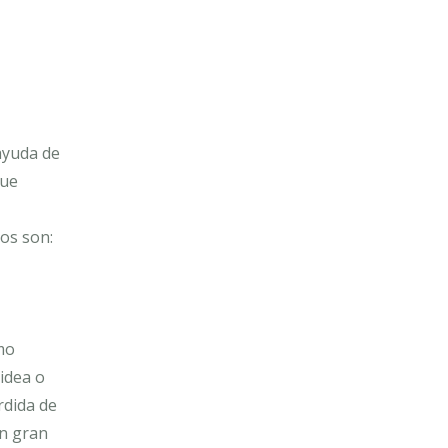
ayuda de
que
os son:
mo
idea o
rdida de
un gran